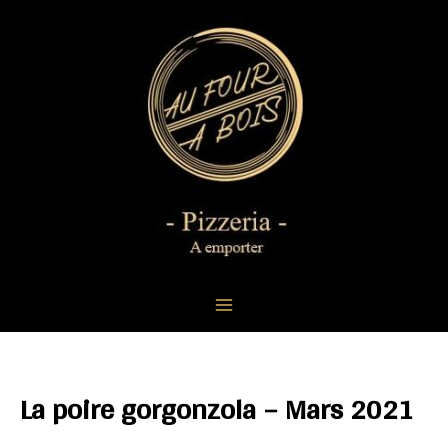
Aller
au
contenu
Main
Menu
La poire gorgonzola – Mars 2021
Par
admin5531
/
mars 1, 2021